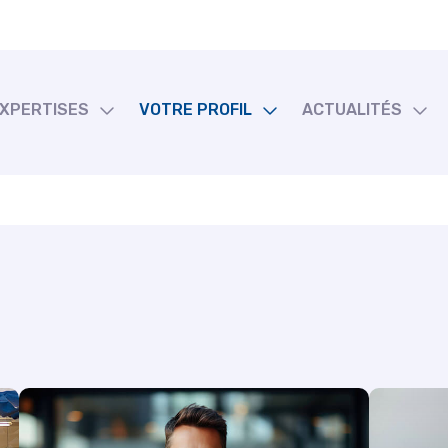
EXPERTISES
VOTRE PROFIL
ACTUALITÉS
bilité et fiscalité
TPE et entrepreneurs
Actualités
 Paie
PME et ETI
Échéanciers
ique d’entreprise
Professions libérales
Simulateurs
ité du particulier
Associations
Fonds de dotation