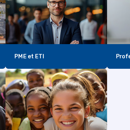
PME et ETI
Profe