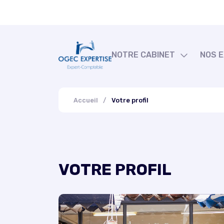
NOTRE CABINET
NOS 
Qui sommes-nous ?
Compta
Notre bureau
RH et
Accueil
/
Votre profil
Jurid
Fiscal
VOTRE PROFIL