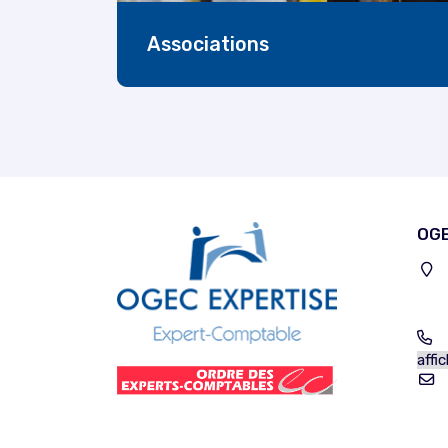
Associations
OGE
T
affi